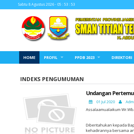
Sabtu 8 Agustus 2026 ⋅
05 : 53 : 53
HOME
PROFIL
PPDB 2023
DIREKTORI
INDEKS PENGUMUMAN
Undangan Pertemua
01 Jul 2020
Admi
Assalaamualaikum Wr.Wb
Diberitahukan kepada Bap
kehadirannya bersama ana