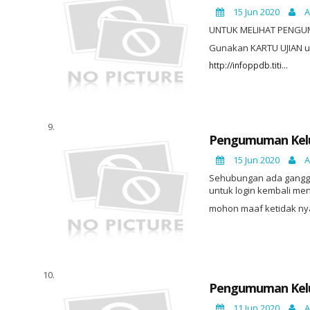
15 Jun 2020
A
UNTUK MELIHAT PENGUMU
Gunakan KARTU UJIAN u
http://infoppdb.titi...
Pengumuman Kelul
15 Jun 2020
A
Sehubungan ada ganggu
untuk login kembali men
mohon maaf ketidak nyam
Pengumuman Kelul
11 Jun 2020
A