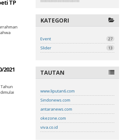
eti TP
KATEGORI
durrahman
 bahwa
Event
27
Slider
13
0/2021
TAUTAN
o Tahun
www.liputan6.com
 dimulai
Sindonews.com
antaranews.com
okezone.com
viva.co.id