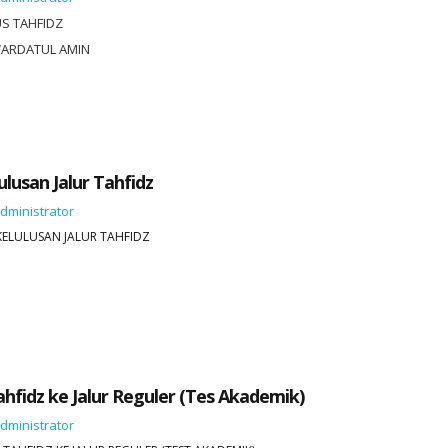
US TAHFIDZ
WARDATUL AMIN
usan Jalur Tahfidz
dministrator
 KELULUSAN JALUR TAHFIDZ
ahfidz ke Jalur Reguler (Tes Akademik)
dministrator