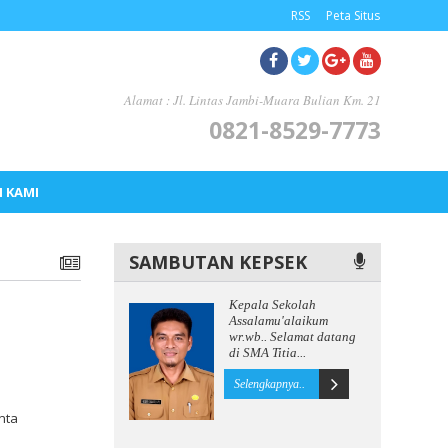
RSS
Peta Situs
Alamat : Jl. Lintas Jambi-Muara Bulian Km. 21
0821-8529-7773
 KAMI
SAMBUTAN KEPSEK
Kepala Sekolah
Assalamu'alaikum
wr.wb.. Selamat datang
di SMA Titia...
Selengkapnya..
nta