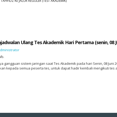
 TAHFIDZ KE JALUR REGULER (TEST AKADEMIK)
dwalan Ulang Tes Akademik Hari Pertama (senin, 08 Ju
dministrator
Wb.
a gangguan sistem jaringan saat Tes Akademik pada hari Senin, 08 Juni 
an kepada semua peserta tes, untuk dapat hadir kembali mengikuti tes a