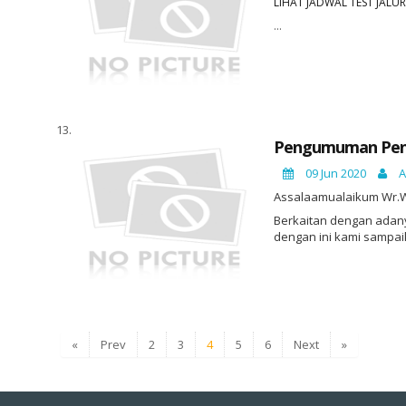
LIHAT JADWAL TEST JALUR
...
Pengumuman Penja
09 Jun 2020
A
Assalaamualaikum Wr.
Berkaitan dengan adany
dengan ini kami sampaik
«
Prev
2
3
4
5
6
Next
»