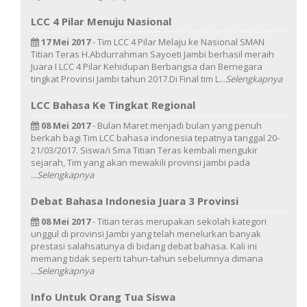
LCC 4 Pilar Menuju Nasional
17 Mei 2017
- Tim LCC 4 Pilar Melaju ke Nasional SMAN
Titian Teras H.Abdurrahman Sayoeti Jambi berhasil meraih
Juara I LCC 4 Pilar Kehidupan Berbangsa dan Bernegara
tingkat Provinsi Jambi tahun 2017.Di Final tim L...
Selengkapnya
LCC Bahasa Ke Tingkat Regional
08 Mei 2017
- Bulan Maret menjadi bulan yang penuh
berkah bagi Tim LCC bahasa indonesia tepatnya tanggal 20-
21/03/2017. Siswa/i Sma Titian Teras kembali mengukir
sejarah, Tim yang akan mewakili provinsi jambi pada
...
Selengkapnya
Debat Bahasa Indonesia Juara 3 Provinsi
08 Mei 2017
- Titian teras merupakan sekolah kategori
unggul di provinsi Jambi yang telah menelurkan banyak
prestasi salahsatunya di bidang debat bahasa. Kali ini
memang tidak seperti tahun-tahun sebelumnya dimana
...
Selengkapnya
Info Untuk Orang Tua Siswa